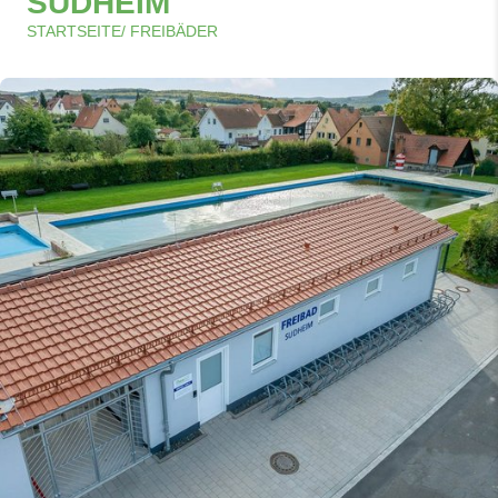
SUDHEIM
STARTSEITE
/
FREIBÄDER