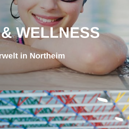
 & WELLNESS
welt in Northeim